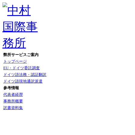
弊所サービスご案内
トップページ
EU・ドイツ委託調査
ドイツ語法務・認証翻訳
ドイツ語現地通訳派遣
参考情報
代表者経歴
事務所概要
訳書資料集